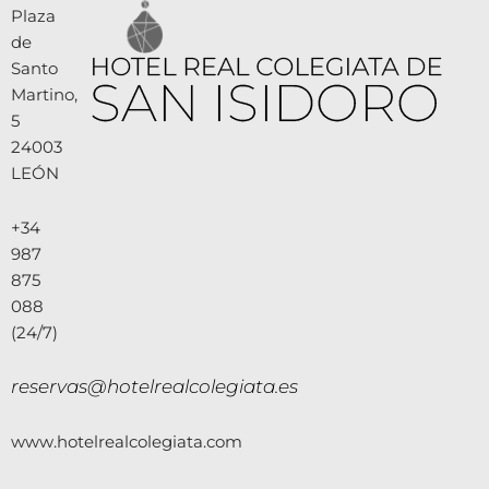
Plaza
de
Santo
Martino,
5
24003
LEÓN
+34
987
875
088
(24/7)
reservas@hotelrealcolegiata.es
www.hotelrealcolegiata.com