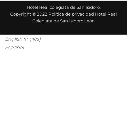
Hotel Real colegiata de San Isidoro.
Copyright © 2022 Política de privacidad Hotel Real
Colegiata de San Isidoro.León
Inglés
English
(
)
Español