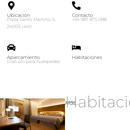
Ubicación
Contacto
Plaza Santo Martino, 5,
+34 987 875 088
24003 León
Aparcamiento
Habitaciones
Gratuito para huéspedes
Habitac
Más…